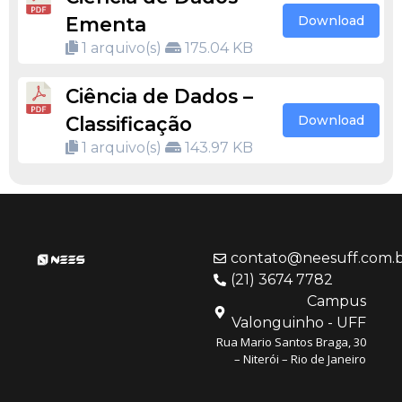
Ementa
Download
1 arquivo(s)
175.04 KB
Ciência de Dados –
Classificação
Download
1 arquivo(s)
143.97 KB
contato@neesuff.com.
(21) 3674 7782
Campus
Valonguinho - UFF
Rua Mario Santos Braga, 30
– Niterói – Rio de Janeiro